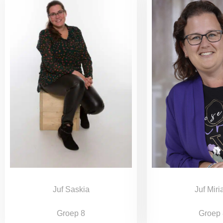
Juf Saskia
Juf Mir
Groep 8
Groep 