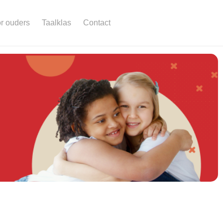
r ouders
Taalklas
Contact