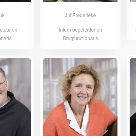
uk
Juf Frederieke
ecteur en
Intern begeleider en
onaris
Brugfunctionaris