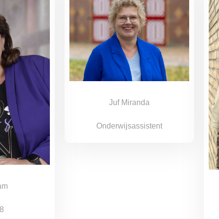
Juf Miranda
Onderwijsassistent
iam
8