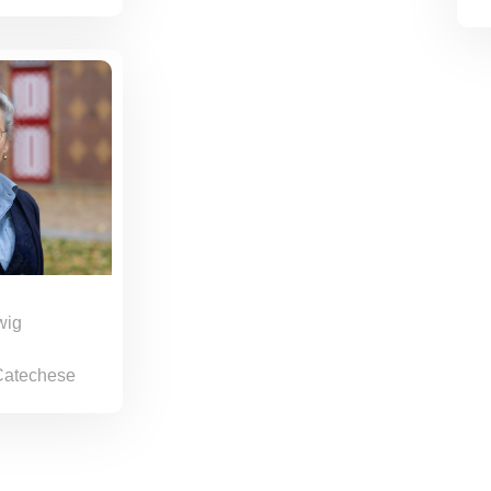
wig
Catechese