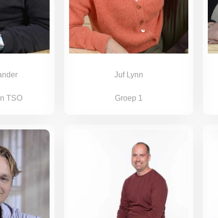
ander
Juf Lynn
en TSO
Groep 1