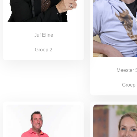
Juf Eline
Groep 2
Meester S
Groep 