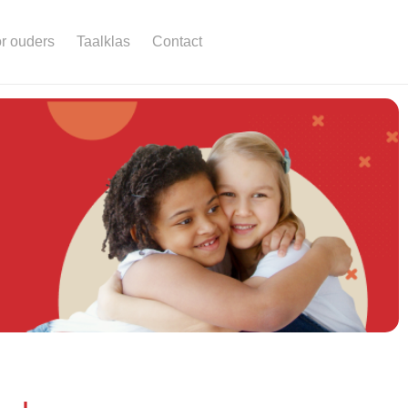
r ouders
Taalklas
Contact