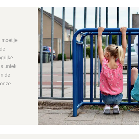
 moet je
 de
grijke
is uniek
in de
 onze