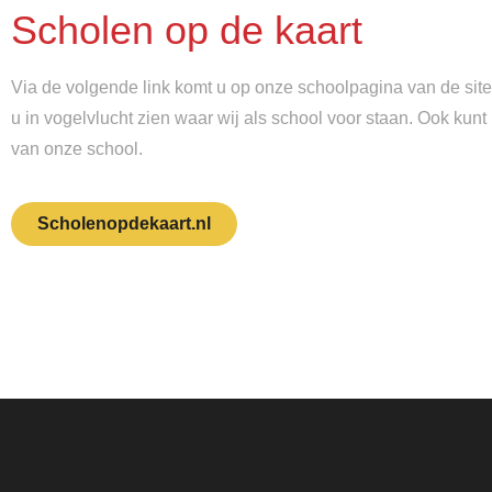
Scholen op de kaart
Via de volgende link komt u op onze schoolpagina van de site 
u in vogelvlucht zien waar wij als school voor staan. Ook kunt 
van onze school.
Scholenopdekaart.nl