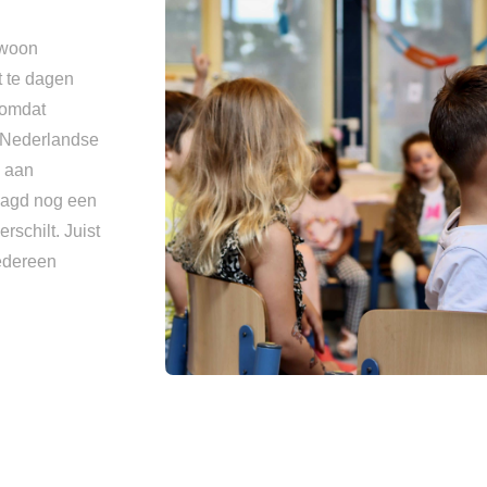
ewoon
t te dagen
 omdat
 Nederlandse
n aan
daagd nog een
rschilt. Juist
iedereen