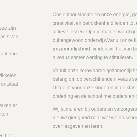
Ons enthousiasme en onze energie, g
creativiteit en betrokkenheid leiden tot
ze zijn
actieve lessen. Op die manier wordt go
basis van
buitengewoon onderwijs.Vanuit onze 
gezamenlijkheid
, vinden wij het van 
ontinue
niveaus samenwerking te stimuleren.
Vanuit onze kernwaarde gezamenlijkhei
wikkelen
belang om op verschillende niveaus s
 ontstaat
Dit geldt voor onze kinderen in de klas
onderling en de school met ouders en
erken er
Wij stimuleren bij ouders en verzorge
rken
nieuwsgierigheid naar wat we op schoo
over lesgeven en leren.
en het