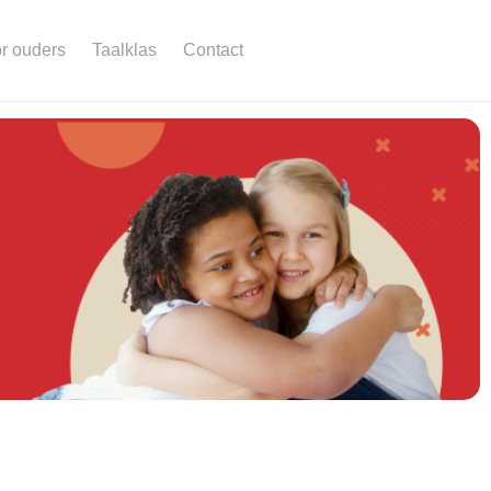
r ouders
Taalklas
Contact